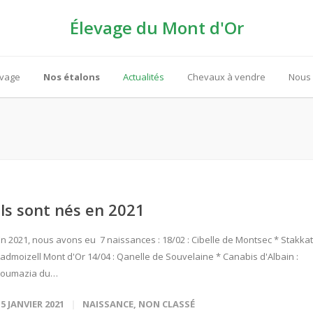
Élevage du Mont d'Or
evage
Nos étalons
Actualités
Chevaux à vendre
Nous 
Ils sont nés en 2021
En 2021, nous avons eu 7 naissances : 18/02 : Cibelle de Montsec * Stakkat
Ladmoizell Mont d'Or 14/04 : Qanelle de Souvelaine * Canabis d'Albain :
Loumazia du…
15 JANVIER 2021
NAISSANCE
,
NON CLASSÉ