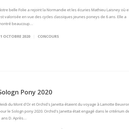
otre belle Folie a rejoint la Normandie et les écuries Mathieu Laisney où e
est valorisée en vue des cycles classiques jeunes poneys de 6 ans. Elle a
montré beaucoup…
11 OCTOBRE 2020
CONCOURS
Sologn Pony 2020
Heidi du Mont d'Or et Orchid's Janetta étaient du voyage à Lamotte Beuvro
pour le Sologn pony 2020. Orchid's Janetta était engagé dans le critérium d
5 ans D. Après…