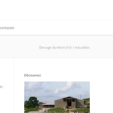
contacter
Élevage du Mont d'Or
/
Actualités
Découvrez
o :