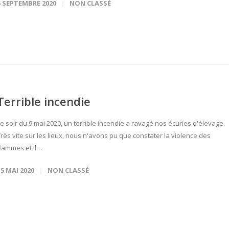
5 SEPTEMBRE 2020
NON CLASSÉ
Terrible incendie
e soir du 9 mai 2020, un terrible incendie a ravagé nos écuries d'élevage.
rès vite sur les lieux, nous n'avons pu que constater la violence des
flammes et il…
15 MAI 2020
NON CLASSÉ