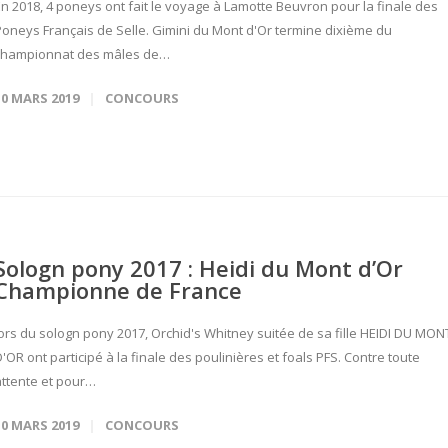
En 2018, 4 poneys ont fait le voyage à Lamotte Beuvron pour la finale des
Poneys Français de Selle. Gimini du Mont d'Or termine dixième du
championnat des mâles de…
10 MARS 2019
CONCOURS
Sologn pony 2017 : Heidi du Mont d’Or
Championne de France
lors du sologn pony 2017, Orchid's Whitney suitée de sa fille HEIDI DU MON
'OR ont participé à la finale des poulinières et foals PFS. Contre toute
attente et pour…
10 MARS 2019
CONCOURS