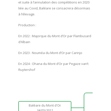
et suite à l’annulation des compétitions en 2020
liée au Covid, Baléare se consacrera désormais
à l’élevage.
Production :
En 2022 : Majorque du Mont d’Or par Flambusard
d’Albain
En 2023 : Nouméa du Mont d’Or par Carinjo
En 2024 : Ohana du Mont d’Or par Pegaze van’t
Ruytershof
Hu
Baléare du Mont d'Or
24/05/2011