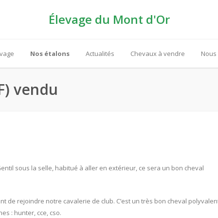
Élevage du Mont d'Or
evage
Nos étalons
Actualités
Chevaux à vendre
Nous 
SF) vendu
til sous la selle, habitué à aller en extérieur, ce sera un bon cheval
t de rejoindre notre cavalerie de club. C’est un très bon cheval polyvalen
es : hunter, cce, cso.