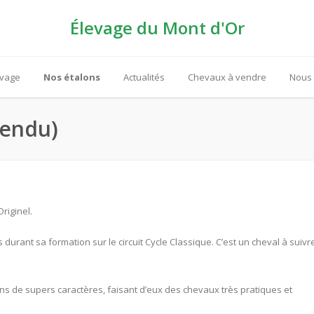
Élevage du Mont d'Or
evage
Nos étalons
Actualités
Chevaux à vendre
Nous 
vendu)
riginel.
urant sa formation sur le circuit Cycle Classique. C’est un cheval à suivr
s de supers caractères, faisant d’eux des chevaux très pratiques et