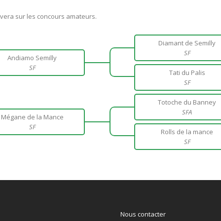
uvera sur les concours amateurs.
Diamant de Semilly
SF
Andiamo Semilly
SF
Tati du Palis
SF
Totoche du Banney
SFA
Mégane de la Mance
SF
Rolls de la mance
SF
Nous contacter