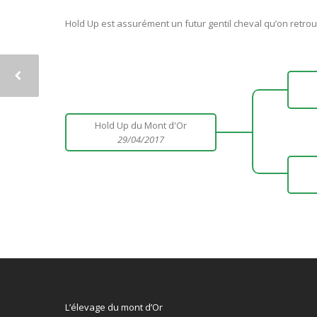
Hold Up est assurément un futur gentil cheval qu’on retro
Hold Up du Mont d'Or
29/04/2017
L’élevage du mont d’Or