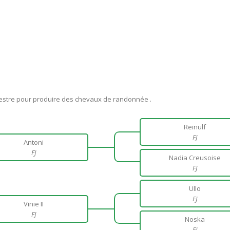
uestre pour produire des chevaux de randonnée .
Reinulf
FJ
Antoni
FJ
Nadia Creusoise
FJ
Ullo
FJ
Vinie II
FJ
Noska
FJ