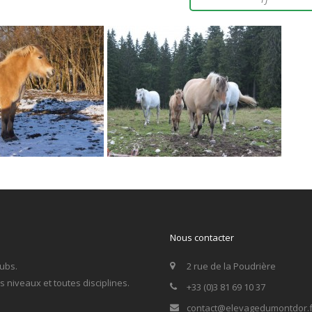
Nous contacter
ubs.
2 rue de la Poudrière
niveaux et toutes disciplines.
+33 (0)3 81 69 10 37
contact@elevagedumontdor.f