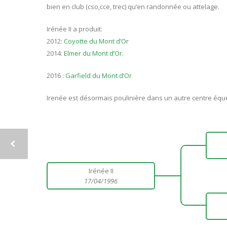
bien en club (cso,cce, trec) qu’en randonnée ou attelage.
Irénée II a produit:
2012:
Coyotte du Mont d’Or
2014:
Elmer du Mont d’Or
.
2016 :
Garfield du Mont d’Or
Irenée est désormais poulinière dans un autre centre éq
Irénée II
17/04/1996