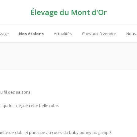
Élevage du Mont d'Or
evage
Nos étalons
Actualités
Chevaux à vendre
Nous 
u fil des saisons.
, qui lui a légué cette belle robe.
ette de club, et participe au cours du baby poney au galop 3.