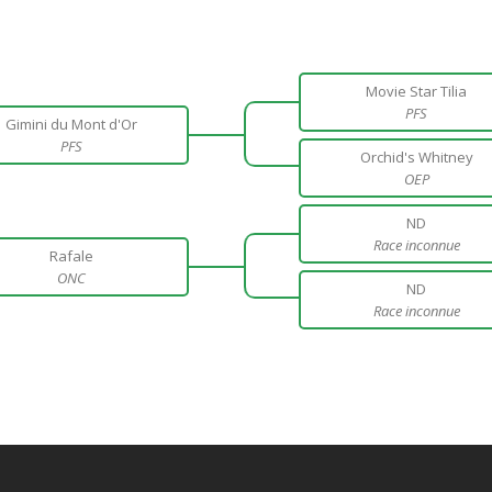
Movie Star Tilia
PFS
Gimini du Mont d'Or
PFS
Orchid's Whitney
OEP
ND
Race inconnue
Rafale
ONC
ND
Race inconnue