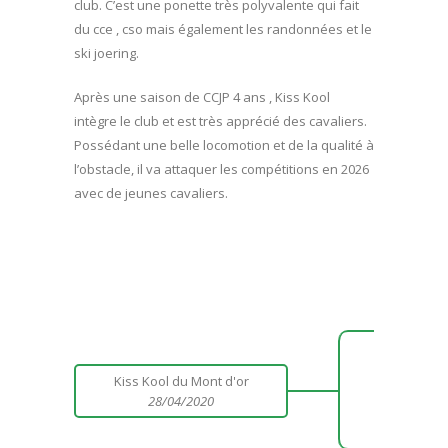
club. C’est une ponette très polyvalente qui fait
du cce , cso mais également les randonnées et le
ski joering.
Après une saison de CCJP 4 ans , Kiss Kool
intègre le club et est très apprécié des cavaliers.
Possédant une belle locomotion et de la qualité à
l’obstacle, il va attaquer les compétitions en 2026
avec de jeunes cavaliers.
Gi
Kiss Kool du Mont d'or
28/04/2020