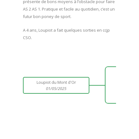
présente de bons moyens à l’obstacle pour faire
AS 2 AS 1. Pratique et facile au quotidien, c’est un
futur bon poney de sport.
A 4 ans, Loupiot a fait quelques sorties en ccjp
CSO.
Eye
Loupiot du Mont d'Or
01/05/2025