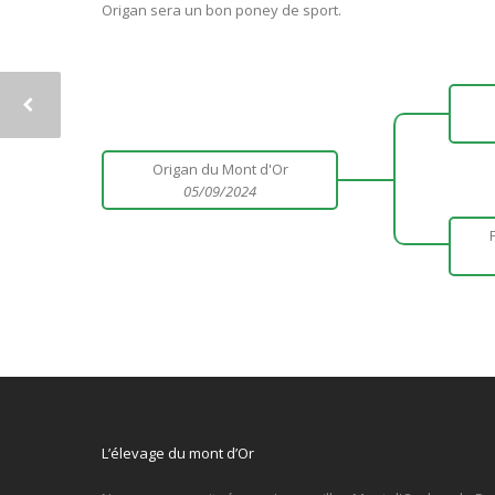
Origan sera un bon poney de sport.
Origan du Mont d'Or
05/09/2024
L’élevage du mont d’Or