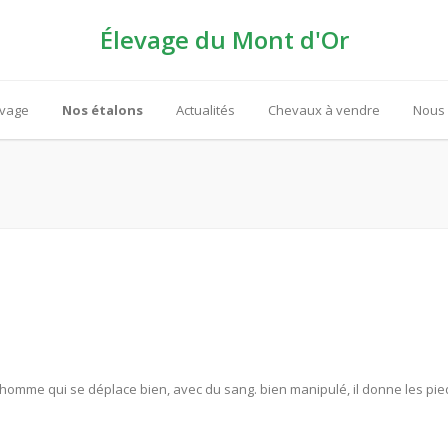
Élevage du Mont d'Or
evage
Nos étalons
Actualités
Chevaux à vendre
Nous 
’homme qui se déplace bien, avec du sang. bien manipulé, il donne les pie