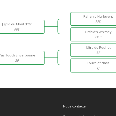
Rahan d'Hurlevent
PFS
Jigolo du Mont d'Or
PFS
Orchid's Whitney
OEP
Ultra de Rouhet
SF
Pas Touch Enverbonne
SF
Touch of class
sf
Nous contacter