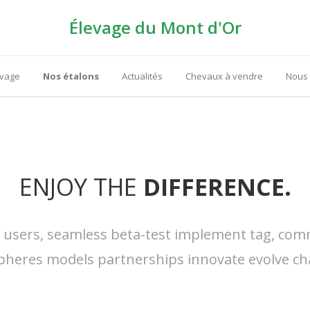
Élevage du Mont d'Or
evage
Nos étalons
Actualités
Chevaux à vendre
Nous 
ENJOY THE
DIFFERENCE.
s users, seamless beta-test implement tag, commu
pheres models partnerships innovate evolve ch