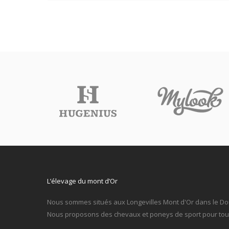
L’élevage du mont d’Or
Nous sommes situés aux Longevilles Mont d'Or dans le Do
Nous proposons des chevaux et poneys de sport pour tous 