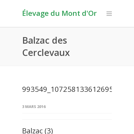
Élevage du Mont d'Or
Balzac des
Cerclevaux
993549_1072581336126952_804
3 MARS 2016
Balzac (3)