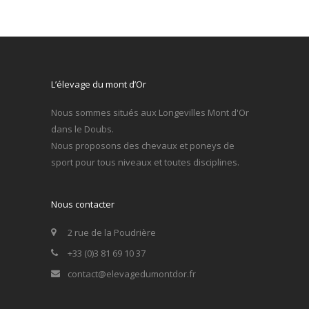
L’élevage du mont d’Or
Nous sommes situés aux Longevilles Mont d'Or
dans le Doubs.
Nous proposons des chevaux et poneys de
sport pour tous niveaux et toutes disciplines.
Nous contacter
2 rue de la Poudrière
+33 (0)3 81 69 10 37
contact@elevagedumontdor.fr