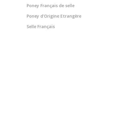
Poney Français de selle
Poney d'Origine Etrangère
Selle Français
1 an
Poney
Louise PICOT
1 an
conservé à l'élevage **
Poney
Français de selle
Louise PICOT