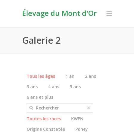
Élevage du Mont d'Or
Galerie 2
Tous les âges
1 an
2 ans
3 ans
4 ans
5 ans
6 ans et plus
Toutes les races
KWPN
Origine Constatée
Poney