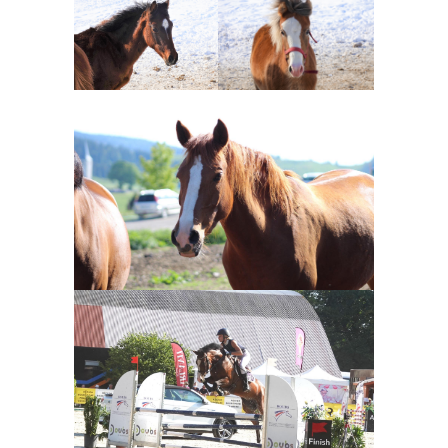
Constatée
Constatée
Poulinière
Louise PICOT
Louise PICOT
Poney d'Origine Etrangère
Poulinière
Louise PICOT
6 ans et plus
Poney d'Origine
Etrangère
Vendu