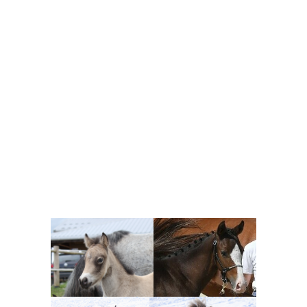
Louise PICOT
4 ans
Louise PICOT
6 ans et plus
conservé à
conservé à
l'élevage **
l'élevage **
Poney Français
de selle
Louise PICOT
Louise PICOT
5 ans
Origine
5 ans
Origine